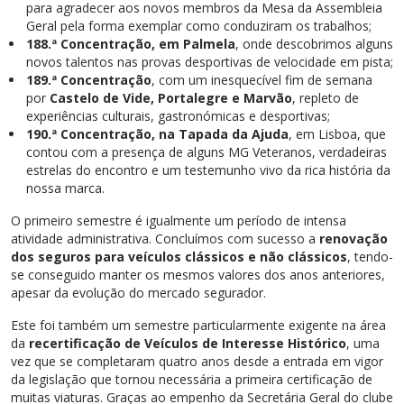
para agradecer aos novos membros da Mesa da Assembleia
Geral pela forma exemplar como conduziram os trabalhos;
188.ª Concentração, em Palmela
, onde descobrimos alguns
novos talentos nas provas desportivas de velocidade em pista;
189.ª Concentração
, com um inesquecível fim de semana
por
Castelo de Vide, Portalegre e Marvão
, repleto de
experiências culturais, gastronómicas e desportivas;
190.ª Concentração, na Tapada da Ajuda
, em Lisboa, que
contou com a presença de alguns MG Veteranos, verdadeiras
estrelas do encontro e um testemunho vivo da rica história da
nossa marca.
O primeiro semestre é igualmente um período de intensa
atividade administrativa. Concluímos com sucesso a
renovação
dos seguros para veículos clássicos e não clássicos
, tendo-
se conseguido manter os mesmos valores dos anos anteriores,
apesar da evolução do mercado segurador.
Este foi também um semestre particularmente exigente na área
da
recertificação de Veículos de Interesse Histórico
, uma
vez que se completaram quatro anos desde a entrada em vigor
da legislação que tornou necessária a primeira certificação de
muitas viaturas. Graças ao empenho da Secretária Geral do clube