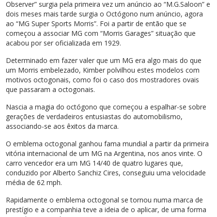
Observer” surgia pela primeira vez um anúncio ao “M.G.Saloon” e
dois meses mais tarde surgia o Octógono num anúncio, agora
ao “MG Super Sports Morris”. Foi a partir de então que se
começou a associar MG com “Morris Garages” situação que
acabou por ser oficializada em 1929.
Determinado em fazer valer que um MG era algo mais do que
um Morris embelezado, Kimber polvilhou estes modelos com
motivos octogonais, como foi o caso dos mostradores ovais
que passaram a octogonais.
Nascia a magia do octógono que começou a espalhar-se sobre
gerações de verdadeiros entusiastas do automobilismo,
associando-se aos êxitos da marca.
O emblema octogonal ganhou fama mundial a partir da primeira
vitória internacional de um MG na Argentina, nos anos vinte. O
carro vencedor era um MG 14/40 de quatro lugares que,
conduzido por Alberto Sanchiz Cires, conseguiu uma velocidade
média de 62 mph.
Rapidamente o emblema octogonal se tornou numa marca de
prestígio e a companhia teve a ideia de o aplicar, de uma forma