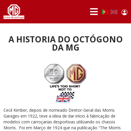
Passar para o conteúdo principal
Use
Portuguese,
English
Portugal
acc
me
QUEM
SOMOS
A HISTORIA DO OCTÓGONO
DA MG
SÓCIOS
ATIVIDADES
NOTÍCIAS
FÓRUM
MARCA
MG
Cecil Kimber, depois de nomeado Diretor-Geral das Morris
Garages em 1922, teve a ideia de dar início à fabricação de
modelos com carroçarias desportivas utilizando os chassis
Morris. Foi em Março de 1924 que na publicação “The Morris