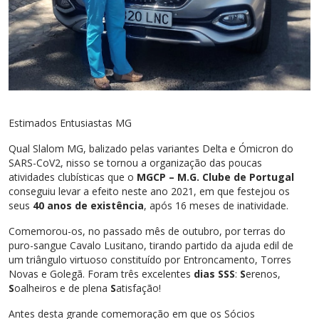
Estimados Entusiastas MG
Qual Slalom MG, balizado pelas variantes Delta e Ómicron do
SARS-CoV2, nisso se tornou a organização das poucas
atividades clubísticas que o
MGCP – M.G. Clube de Portugal
conseguiu levar a efeito neste ano 2021, em que festejou os
seus
40 anos de existência
, após 16 meses de inatividade.
Comemorou-os, no passado mês de outubro, por terras do
puro-sangue Cavalo Lusitano, tirando partido da ajuda edil de
um triângulo virtuoso constituído por Entroncamento, Torres
Novas e Golegã. Foram três excelentes
dias SSS
:
S
erenos,
S
oalheiros e de plena
S
atisfação!
Antes desta grande comemoração em que os Sócios