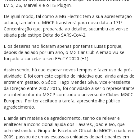
EV: 5, ZS, Marvel R e o HS Plug-in.
De igual modo, tal como a MG Electric tem a sua apresentação
adiada, também o MGCP transferirá para nova data a 171ª
Concentração que, preparada ao detalhe, sucumbiu ao ver-se
sitiada pela estirpe Delta do SARS-CoV-2.
E os desaires não ficaram apenas por terras Lusas porque,
depois de adiado por um ano, o MG Car Club Alemão viu-se
forçado a cancelar o seu EEoTY 2020 (+1).
Assim sendo, há que esperar novos tempos e fazer uso da pró-
atividade. E foi com este espírito de iniciativa que, ainda antes de
entrar em gestão, o Sócio Tiago Mendes Silva, Vice-Presidente
da Direção entre 2007-2015, foi convidado a ser o representante
e o interlocutor do MGCP com todo o universo de Clubes MGCC
Europeus. Por ter aceitado a tarefa, apresento-lhe público
agradecimento.
E ainda em matéria de agradecimento, tenho de relevar e
enaltecer a incondicional ajuda dos Tavares, João e Ivo, que
administrando o Grupo de Facebook Oficial do MGCP, criado em
2009, passou de umas escassas unidades de participantes em