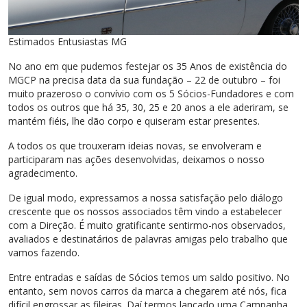
Estimados Entusiastas MG
No ano em que pudemos festejar os 35 Anos de existência do
MGCP na precisa data da sua fundação – 22 de outubro – foi
muito prazeroso o convívio com os 5 Sócios-Fundadores e com
todos os outros que há 35, 30, 25 e 20 anos a ele aderiram, se
mantém fiéis, lhe dão corpo e quiseram estar presentes.
A todos os que trouxeram ideias novas, se envolveram e
participaram nas ações desenvolvidas, deixamos o nosso
agradecimento.
De igual modo, expressamos a nossa satisfação pelo diálogo
crescente que os nossos associados têm vindo a estabelecer
com a Direção. É muito gratificante sentirmo-nos observados,
avaliados e destinatários de palavras amigas pelo trabalho que
vamos fazendo.
Entre entradas e saídas de Sócios temos um saldo positivo. No
entanto, sem novos carros da marca a chegarem até nós, fica
difícil engrossar as fileiras. Daí termos lançado uma Campanha