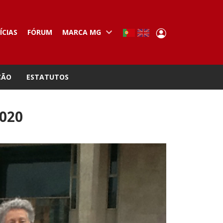
User
ÍCIAS
FÓRUM
MARCA MG
Portuguese,
English
Portugal
account
menu
ÇÃO
ESTATUTOS
020