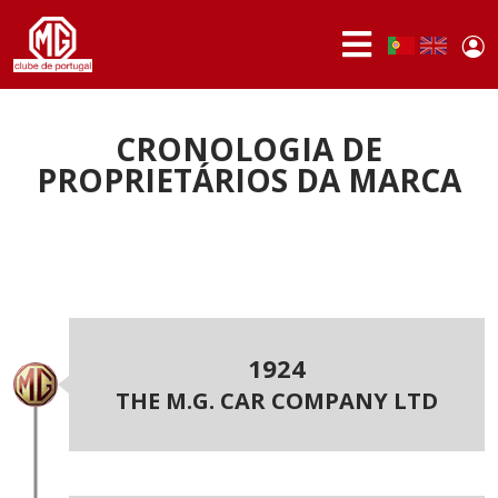
Passar para o conteúdo principal
Use
Portuguese,
English
Portugal
acc
me
QUEM
SOMOS
CRONOLOGIA DE
PROPRIETÁRIOS DA MARCA
SÓCIOS
ATIVIDADES
NOTÍCIAS
FÓRUM
1924
MARCA
MG
THE M.G. CAR COMPANY LTD