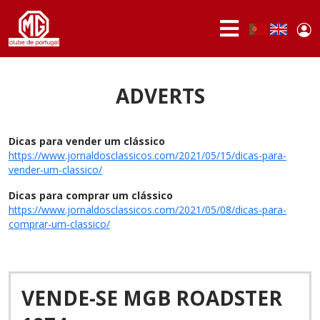
Skip to main content
Use
Portuguese,
English
Portugal
acc
me
ABOUT
US
ADVERTS
MEMBERS
Dicas para vender um clássico
ACTIVITIES
https://www.jornaldosclassicos.com/2021/05/15/dicas-para-
vender-um-classico/
NEWS
Dicas para comprar um clássico
FORUM
https://www.jornaldosclassicos.com/2021/05/08/dicas-para-
comprar-um-classico/
MG
BRAND
VENDE-SE MGB ROADSTER