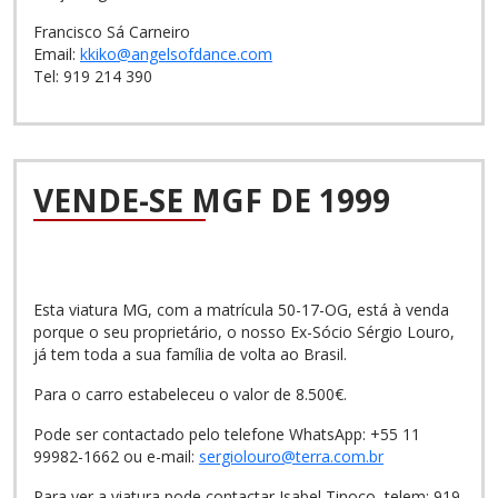
Francisco Sá Carneiro
Email:
kkiko@angelsofdance.com
Tel: 919 214 390
VENDE-SE MGF DE 1999
Esta viatura MG, com a matrícula 50-17-OG, está à venda
porque o seu proprietário, o nosso Ex-Sócio Sérgio Louro,
já tem toda a sua família de volta ao Brasil.
Para o carro estabeleceu o valor de 8.500€.
Pode ser contactado pelo telefone WhatsApp: +55 11
99982-1662 ou e-mail:
sergiolouro@terra.com.br
Para ver a viatura pode contactar Isabel Tinoco, telem: 919