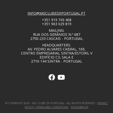
INFO@MGCLUBEDEPORTUGAL.PT
+351 919 743 408
+351 963 029 819
MAILING:
RUA DOS GERÂNIOS N.º 687
2750-233 CASCAIS - PORTUGAL
HEADQUARTERS:
AV. PEDRO ALVARES CABRAL, 169,
CENTRO EMPRESARIAL SINTRA/ESTORIL V
EDIFÍCIO C3, SALA E
2710-144 SINTRA - PORTUGAL
© COPYRIGHT 2020 – MG CLUBE DE PORTUGAL – ALL RIGHTS RESERVED –
PRIVACY
POLICY / TERMS AND CONDITIONS
–
DESIGNBY|DP