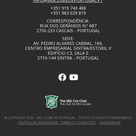
INFO@MGCLUBEDEPORTUGAL.PT
+351 919 743 408
+351 963 029 819
CORRESPONDÊNCIA:
RUA DOS GERÂNIOS N.º 687
2750-233 CASCAIS - PORTUGAL
SEDE:
AV. PEDRO ALVARES CABRAL, 169,
CENTRO EMPRESARIAL SINTRA/ESTORIL V
EDIFÍCIO C3, SALA E
2710-144 SINTRA - PORTUGAL
© COPYRIGHT 2020 – MG CLUBE DE PORTUGAL – TODOS OS DIREITOS RESERVADOS
–
POLÍTICA DE PRIVACIDADE / TERMOS E CONDIÇÕES
–
DESIGNBY|DP