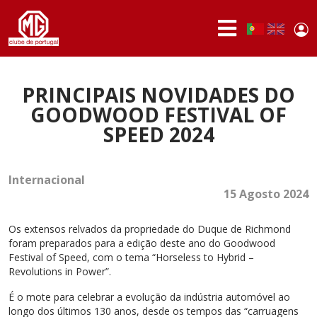
Passar para o conteúdo principal
Use
Portuguese,
English
Portugal
acc
me
QUEM
SOMOS
PRINCIPAIS NOVIDADES DO
GOODWOOD FESTIVAL OF
SÓCIOS
SPEED 2024
ATIVIDADES
NOTÍCIAS
Internacional
15 Agosto 2024
FÓRUM
Os extensos relvados da propriedade do Duque de Richmond
MARCA
foram preparados para a edição deste ano do Goodwood
MG
Festival of Speed, com o tema “Horseless to Hybrid –
Revolutions in Power”.
É o mote para celebrar a evolução da indústria automóvel ao
longo dos últimos 130 anos, desde os tempos das “carruagens