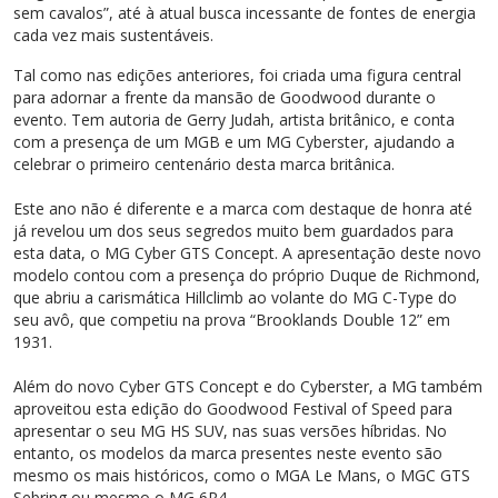
sem cavalos”, até à atual busca incessante de fontes de energia
cada vez mais sustentáveis.
Tal como nas edições anteriores, foi criada uma figura central
para adornar a frente da mansão de Goodwood durante o
evento. Tem autoria de Gerry Judah, artista britânico, e conta
com a presença de um MGB e um MG Cyberster, ajudando a
celebrar o primeiro centenário desta marca britânica.
Este ano não é diferente e a marca com destaque de honra até
já revelou um dos seus segredos muito bem guardados para
esta data, o MG Cyber GTS Concept. A apresentação deste novo
modelo contou com a presença do próprio Duque de Richmond,
que abriu a carismática Hillclimb ao volante do MG C-Type do
seu avô, que competiu na prova “Brooklands Double 12” em
1931.
Além do novo Cyber GTS Concept e do Cyberster, a MG também
aproveitou esta edição do Goodwood Festival of Speed para
apresentar o seu MG HS SUV, nas suas versões híbridas. No
entanto, os modelos da marca presentes neste evento são
mesmo os mais históricos, como o MGA Le Mans, o MGC GTS
Sebring ou mesmo o MG 6R4.