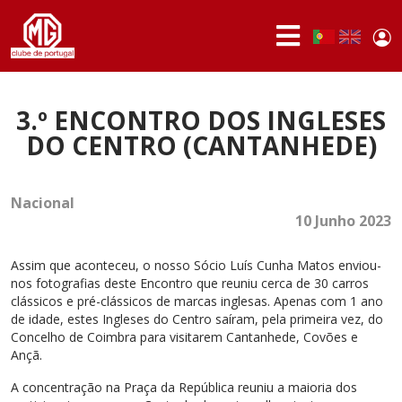
Passar para o conteúdo principal
Use
Portuguese,
English
Portugal
acc
me
QUEM
SOMOS
3.º ENCONTRO DOS INGLESES
DO CENTRO (CANTANHEDE)
SÓCIOS
ATIVIDADES
Nacional
10 Junho 2023
NOTÍCIAS
FÓRUM
Assim que aconteceu, o nosso Sócio Luís Cunha Matos enviou-
nos fotografias deste Encontro que reuniu cerca de 30 carros
clássicos e pré-clássicos de marcas inglesas. Apenas com 1 ano
MARCA
MG
de idade, estes Ingleses do Centro saíram, pela primeira vez, do
Concelho de Coimbra para visitarem Cantanhede, Covões e
Ançã.
A concentração na Praça da República reuniu a maioria dos