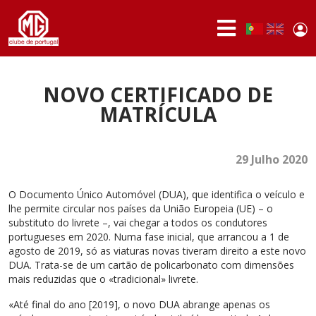
Passar para o conteúdo principal
Use
Portuguese,
English
Portugal
acc
me
QUEM
SOMOS
NOVO CERTIFICADO DE
MATRÍCULA
SÓCIOS
ATIVIDADES
29 Julho 2020
NOTÍCIAS
O Documento Único Automóvel (DUA), que identifica o veículo e
FÓRUM
lhe permite circular nos países da União Europeia (UE) – o
substituto do livrete –, vai chegar a todos os condutores
portugueses em 2020. Numa fase inicial, que arrancou a 1 de
MARCA
MG
agosto de 2019, só as viaturas novas tiveram direito a este novo
DUA. Trata-se de um cartão de policarbonato com dimensões
mais reduzidas que o «tradicional» livrete.
«Até final do ano [2019], o novo DUA abrange apenas os