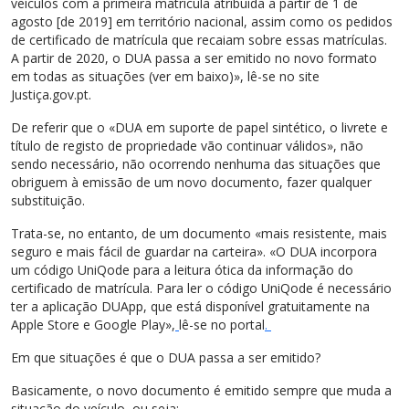
veículos com a primeira matrícula atribuída a partir de 1 de
agosto [de 2019] em território nacional, assim como os pedidos
de certificado de matrícula que recaiam sobre essas matrículas.
A partir de 2020, o DUA passa a ser emitido no novo formato
em todas as situações (ver em baixo)», lê-se no site
Justiça.gov.pt.
De referir que o «DUA em suporte de papel sintético, o livrete e
título de registo de propriedade vão continuar válidos», não
sendo necessário, não ocorrendo nenhuma das situações que
obriguem à emissão de um novo documento, fazer qualquer
substituição.
Trata-se, no entanto, de um documento «mais resistente, mais
seguro e mais fácil de guardar na carteira». «O DUA incorpora
um código UniQode para a leitura ótica da informação do
certificado de matrícula. Para ler o código UniQode é necessário
ter a aplicação DUApp, que está disponível gratuitamente na
Apple Store e Google Play»,
lê-se no portal
.
Em que situações é que o DUA passa a ser emitido?
Basicamente, o novo documento é emitido sempre que muda a
situação do veículo, ou seja: