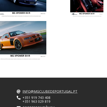
INFO@MGCLUBEDEPORTUGAL.PT
+351 919 743 408
+351 963 029 819