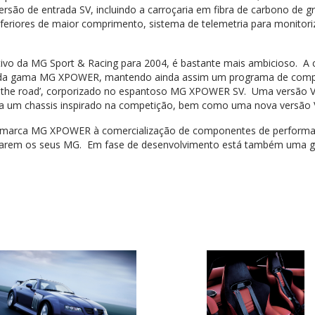
rsão de entrada SV, incluindo a carroçaria em fibra de carbono de g
 inferiores de maior comprimento, sistema de telemetria para monit
ctivo da MG Sport & Racing para 2004, é bastante mais ambicioso. A 
 da gama MG XPOWER, mantendo ainda assim um programa de competi
 for the road’, corporizado no espantoso MG XPOWER SV. Uma versão 
 a um chassis inspirado na competição, bem como uma nova versão V8
 marca MG XPOWER à comercialização de componentes de performanc
izarem os seus MG. Em fase de desenvolvimento está também uma g