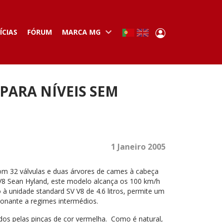
User
ÍCIAS
FÓRUM
MARCA MG
Portuguese,
English
Portugal
account
menu
PARA NÍVEIS SEM
1 Janeiro 2005
om 32 válvulas e duas árvores de cames à cabeça
 V8 Sean Hyland, este modelo alcança os 100 km/h
à unidade standard SV V8 de 4.6 litros, permite um
ionante a regimes intermédios.
dos pelas pinças de cor vermelha. Como é natural,