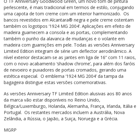
O TF Anniversary Goodwood Green, um novo tom de pintura
perlescente, é mais tradicional em termos de estilo, conjugando
uma capota de tom creme com um interior harmonizado. Os
bancos revestidos em Alcantara® negra e pele creme ostentam
também os logotipos ‘1924 MG 2004’. Aplicações em efeito de
madeira guarnecem a consola e as portas, complementando
também o punho da alavanca de mudanças e o volante em
madeira com guarnições em pele. Todas as versões Anniversary
Limited Edition integram de série um deflector aerodinâmico. A
nível exterior destacam-se as jantes em liga de 16” com 11 raios,
com o novo acabamento ‘shadow chrome’, para além dos faróis
de nevoeiro e puxadores de portas cromados, gerando uma
estética especial. O emblema ‘1924 MG 2004’ da tampa da
bagageira distingue estas versões comemorativas.
As versões Anniversary TF Limited Edition alusivas aos 80 anos
da marca vão estar disponíveis no Reino Unido,
Bélgica/Luxemburgo, Holanda, Alemanha, França, Irlanda, Itália e
Portugal. Os restantes mercados incluem a Austrália, Nova
Zelândia, a Rússia, o Japão, a Suiça, Noruega e a Grécia.
MGRP