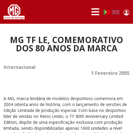
Passar para o conteúdo principal
Use
Portuguese,
English
Portugal
acc
me
QUEM
SOMOS
MG TF LE, COMEMORATIVO
DOS 80 ANOS DA MARCA
SÓCIOS
ATIVIDADES
Internacional
1 Fevereiro 2005
NOTÍCIAS
FÓRUM
A MG, marca lendária de modelos desportivos comemora em
MARCA
MG
2004 oitenta anos de história, com o lançamento de versões de
Edição Limitada de produção especial. Com base no desportivo
líder de vendas no Reino Unido, o TF 80th Anniversary Limited
Edition, dispõe de uma especificação exclusiva com produção
limitada, sendo disponibilizadas apenas 1600 unidades a nível