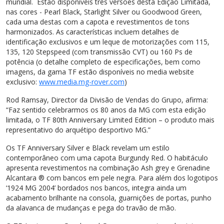
mundial. Estão disponíveis três versões desta Edição Limitada,
nas cores - Pearl Black, Starlight Silver ou Goodwood Green,
cada uma destas com a capota e revestimentos de tons
harmonizados. As características incluem detalhes de
identificação exclusivos e um leque de motorizações com 115,
135, 120 Stepspeed (com transmissão CVT) ou 160 Ps de
potência (o detalhe completo de especificações, bem como
imagens, da gama TF estão disponíveis no media website
exclusivo:
www.media.mg-rover.com
)
Rod Ramsay, Director da Divisão de Vendas do Grupo, afirma:
“Faz sentido celebrarmos os 80 anos da MG com esta edição
limitada, o TF 80th Anniversary Limited Edition – o produto mais
representativo do arquétipo desportivo MG.”
Os TF Anniversary Silver e Black revelam um estilo
contemporâneo com uma capota Burgundy Red. O habitáculo
apresenta revestimentos na combinação Ash grey e Grenadine
Alcantara ® com bancos em pele negra. Para além dos logotipos
‘1924 MG 2004’ bordados nos bancos, integra ainda um
acabamento brilhante na consola, guarnições de portas, punho
da alavanca de mudanças e pega do travão de mão.