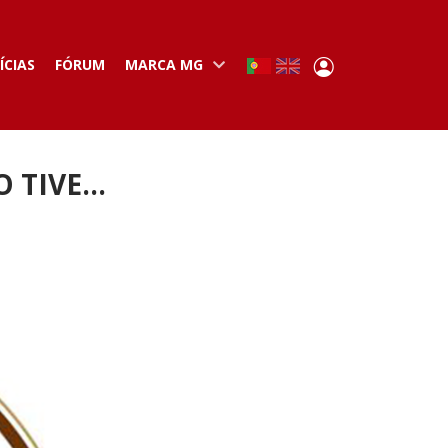
User
ÍCIAS
FÓRUM
MARCA MG
Portuguese,
English
Portugal
account
menu
TIVE...