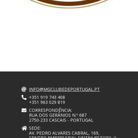
INFO@MGCLUBEDEPORTUGAL.PT
+351 919 743 408
+351 963 029 819
CORRESPONDÊNCIA:
RUA DOS GERÂNIOS N.º 687
2750-233 CASCAIS - PORTUGAL
SEDE:
AV. PEDRO ALVARES CABRAL, 169,
CENTRO EMPRESARIAL SINTRA/ESTORIL V