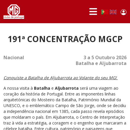
Passar para o conteúdo principal
Use
Portuguese,
English
Portugal
acc
me
QUEM
SOMOS
191ª CONCENTRAÇÃO MGCP
SÓCIOS
Nacional
3 a 5 Outubro 2026
ATIVIDADES
Batalha e Aljubarrota
NOTÍCIAS
Conquiste a Batalha de Aljubarrota ao Volante do seu MG!
FÓRUM
A nossa visita à
Batalha
e
Aljubarrota
será uma viagem ao
coração da história de Portugal. Entre as imponentes linhas
MARCA
arquitetónicas do Mosteiro da Batalha, Património Mundial da
MG
UNESCO, e o emblemático Campo de São Jorge, onde se decidiu
a independência nacional em 1385, cada passo revela episódios
que moldaram o país. Em Aljubarrota, o Centro de Interpretação
traz à vida a estratégia, a coragem e o engenho que marcaram a
célebre batalha. Entre cultura, património e paisagens que