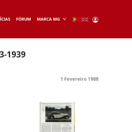
User
ÍCIAS
FÓRUM
MARCA MG
Portuguese,
English
Portugal
account
menu
3-1939
1 Fevereiro 1988