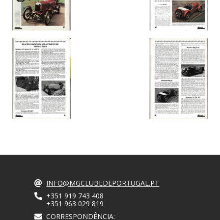
INFO@MGCLUBEDEPORTUGAL.PT
+351 919 743 408
+351 963 029 819
CORRESPONDÊNCIA: