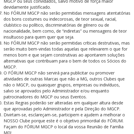
MGCP ou seus convidados, salvo motivo de força maior
devidamente justificado.
No FÓRUM MGCP não serão permitidas mensagens atentatórias
dos bons costumes ou indecorosas, de teor sexual, racial,
clubístico ou político, discriminatórias de género ou de
nacionalidade, bem como, de “indiretas” ou mensagens de teor
insultuoso para quem quer que seja.
No FÓRUM MGCP não serão permitidas críticas destrutivas, mas
serão muito bem-vindas todas aquelas que relevarem o que for
menos bom e que sejam construtivas ao apontarem soluções
alternativas que contribuam para o bem de todos os Sócios do
MGCP.
O FÓRUM MGCP não servirá para publicitar ou promover
atividades de outras Marcas que não a MG, outros Clubes que
não o MGCP, ou quaisquer grupos, empresas ou indivíduos,
salvo se aprovados pelo Administrador e/ou enquanto
patrocinadores do MGCP ou seus Eventos.
Estas Regras poderão ser alteradas em qualquer altura desde
que aprovadas pelo Administrador e pela Direção do MGCP.
Divirtam-se, esclareçam-se, participem e ajudem a melhorar o
NOSSO Clube porque este é o objetivo primordial do FÓRUM.
Façam do FÓRUM MGCP o local da vossa Reunião de Família
MG!