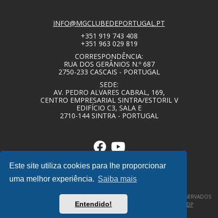
INFO@MGCLUBEDEPORTUGAL.PT
+351 919 743 408
+351 963 029 819
CORRESPONDÊNCIA:
RUA DOS GERÂNIOS N.º 687
2750-233 CASCAIS - PORTUGAL
SEDE:
AV. PEDRO ALVARES CABRAL, 169,
CENTRO EMPRESARIAL SINTRA/ESTORIL V
EDIFÍCIO C3, SALA E
2710-144 SINTRA - PORTUGAL
Este site utiliza cookies para lhe proporcionar
uma melhor experiência.
Saiba mais
© COPYRIGHT 2020 – MG CLUBE DE PORTUGAL – TODOS OS DIREITOS RESERVADOS
Entendido!
–
POLÍTICA DE PRIVACIDADE / TERMOS E CONDIÇÕES
–
DESIGNBY|DP