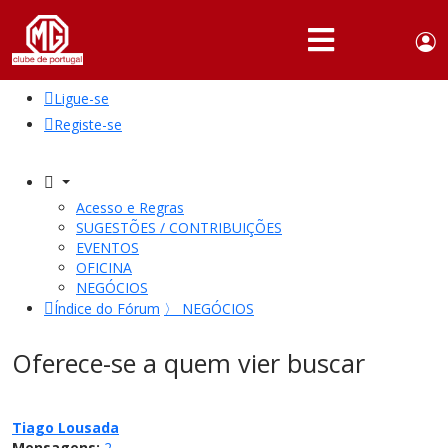
Use
Portuguese,
English
Portugal
acc
me
Ligue-se
QUEM
SOMOS
Registe-se
SÓCIOS
ATIVIDADES
Acesso e Regras
SUGESTÕES / CONTRIBUIÇÕES
NOTÍCIAS
EVENTOS
OFICINA
NEGÓCIOS
FÓRUM
Índice do Fórum
〉
NEGÓCIOS
MARCA
MG
Oferece-se a quem vier buscar
Tiago Lousada
Mensagens:
2