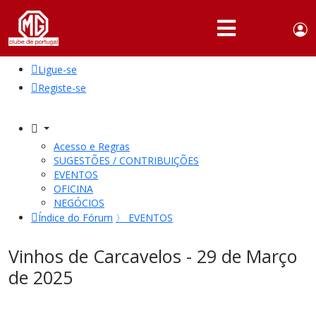
Use
Portuguese,
English
Portugal
acc
me
Ligue-se
QUEM
SOMOS
Registe-se
SÓCIOS
ATIVIDADES
Acesso e Regras
SUGESTÕES / CONTRIBUIÇÕES
NOTÍCIAS
EVENTOS
OFICINA
NEGÓCIOS
FÓRUM
Índice do Fórum
〉
EVENTOS
MARCA
MG
Vinhos de Carcavelos - 29 de Março
de 2025