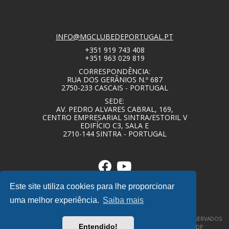
INFO@MGCLUBEDEPORTUGAL.PT
+351 919 743 408
+351 963 029 819
CORRESPONDÊNCIA:
RUA DOS GERÂNIOS N.º 687
2750-233 CASCAIS - PORTUGAL
SEDE:
AV. PEDRO ALVARES CABRAL, 169,
CENTRO EMPRESARIAL SINTRA/ESTORIL V
EDIFÍCIO C3, SALA E
2710-144 SINTRA - PORTUGAL
Este site utiliza cookies para lhe proporcionar
uma melhor experiência.
Saiba mais
© COPYRIGHT 2020 – MG CLUBE DE PORTUGAL – TODOS OS DIREITOS RESERVADOS
Entendido!
–
POLÍTICA DE PRIVACIDADE / TERMOS E CONDIÇÕES
–
DESIGNBY|DP