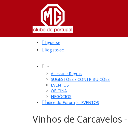
Ligue-se
Registe-se
Acesso e Regras
SUGESTÕES / CONTRIBUIÇÕES
EVENTOS
OFICINA
NEGÓCIOS
Índice do Fórum
〉
EVENTOS
Vinhos de Carcavelos 