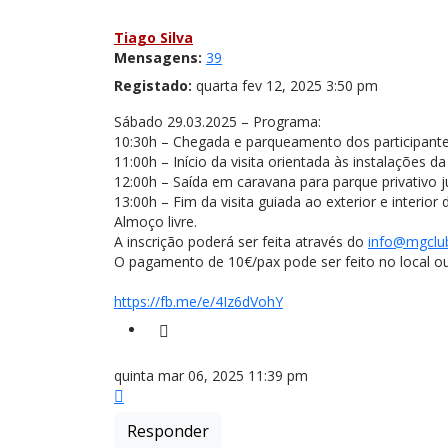
Tiago Silva
Mensagens:
39
Registado:
quarta fev 12, 2025 3:50 pm
Sábado 29.03.2025 – Programa:
10:30h – Chegada e parqueamento dos participante
11:00h – Início da visita orientada às instalações 
12:00h – Saída em caravana para parque privativo
13:00h – Fim da visita guiada ao exterior e interio
Almoço livre.
A inscrição poderá ser feita através do
info@mgclub
O pagamento de 10€/pax pode ser feito no local ou
https://fb.me/e/4Iz6dVohY
Citar
quinta mar 06, 2025 11:39 pm
Topo
Responder