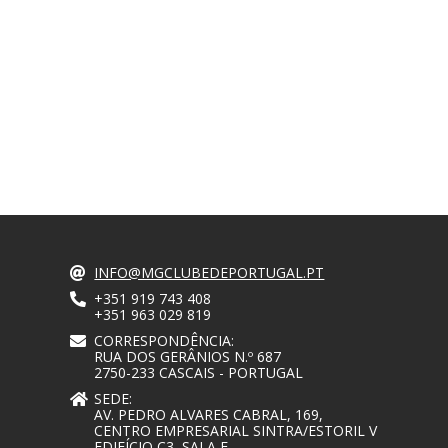
INFO@MGCLUBEDEPORTUGAL.PT
+351 919 743 408
+351 963 029 819
CORRESPONDÊNCIA:
RUA DOS GERÂNIOS N.º 687
2750-233 CASCAIS - PORTUGAL
SEDE:
AV. PEDRO ALVARES CABRAL, 169,
CENTRO EMPRESARIAL SINTRA/ESTORIL V
EDIFÍCIO C3, SALA E