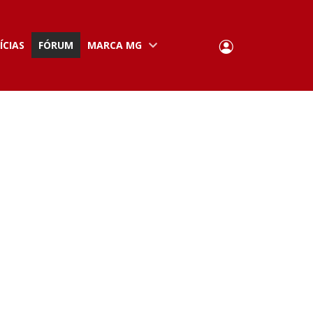
User
ÍCIAS
FÓRUM
MARCA MG
Portuguese,
English
Portugal
account
menu