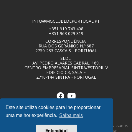
INFO@MGCLUBEDEPORTUGAL.PT
+351 919 743 408
+351 963 029 819
CORRESPONDÊNCIA:
RUA DOS GERÂNIOS N.º 687
2750-233 CASCAIS - PORTUGAL
SEDE:
AV. PEDRO ALVARES CABRAL, 169,
CENTRO EMPRESARIAL SINTRA/ESTORIL V
EDIFÍCIO C3, SALA E
2710-144 SINTRA - PORTUGAL
Este site utiliza cookies para lhe proporcionar
uma melhor experiência.
Saiba mais
© COPYRIGHT 2020 – MG CLUBE DE PORTUGAL – TODOS OS DIREITOS RESERVADOS
Entendido!
–
POLÍTICA DE PRIVACIDADE / TERMOS E CONDIÇÕES
–
DESIGNBY|DP