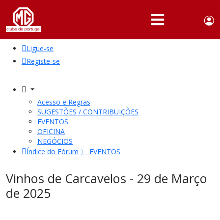
Use
Portuguese,
English
Portugal
acc
me
Ligue-se
QUEM
SOMOS
Registe-se
SÓCIOS
ATIVIDADES
Acesso e Regras
SUGESTÕES / CONTRIBUIÇÕES
NOTÍCIAS
EVENTOS
OFICINA
NEGÓCIOS
FÓRUM
Índice do Fórum
〉
EVENTOS
MARCA
MG
Vinhos de Carcavelos - 29 de Março
de 2025