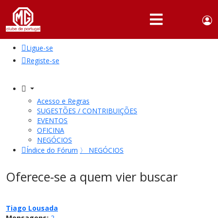
Use
Portuguese,
English
Portugal
acc
me
Ligue-se
QUEM
SOMOS
Registe-se
SÓCIOS
ATIVIDADES
Acesso e Regras
SUGESTÕES / CONTRIBUIÇÕES
NOTÍCIAS
EVENTOS
OFICINA
NEGÓCIOS
FÓRUM
Índice do Fórum
〉
NEGÓCIOS
MARCA
MG
Oferece-se a quem vier buscar
Tiago Lousada
Mensagens:
2