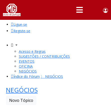
Use
Portuguese,
English
Portugal
acc
me
Ligue-se
QUEM
SOMOS
Registe-se
SÓCIOS
ATIVIDADES
Acesso e Regras
SUGESTÕES / CONTRIBUIÇÕES
NOTÍCIAS
EVENTOS
OFICINA
NEGÓCIOS
FÓRUM
Índice do Fórum
〉
NEGÓCIOS
MARCA
MG
NEGÓCIOS
Novo Tópico