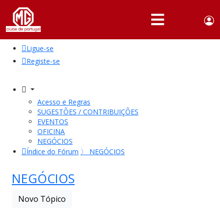
Use
Portuguese,
English
Portugal
acc
me
Ligue-se
QUEM
SOMOS
Registe-se
SÓCIOS
ATIVIDADES
Acesso e Regras
SUGESTÕES / CONTRIBUIÇÕES
NOTÍCIAS
EVENTOS
OFICINA
NEGÓCIOS
FÓRUM
Índice do Fórum
〉
NEGÓCIOS
MARCA
MG
NEGÓCIOS
Novo Tópico