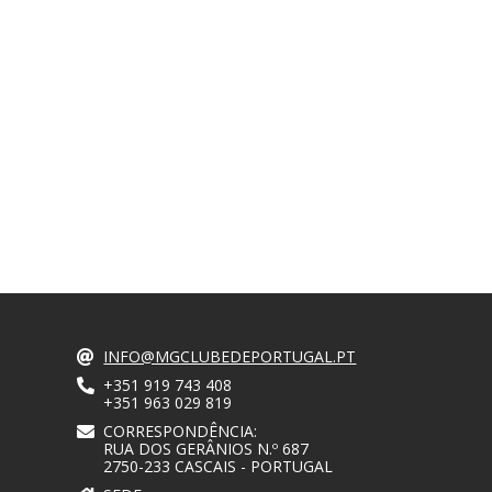
INFO@MGCLUBEDEPORTUGAL.PT
+351 919 743 408
+351 963 029 819
CORRESPONDÊNCIA:
RUA DOS GERÂNIOS N.º 687
2750-233 CASCAIS - PORTUGAL