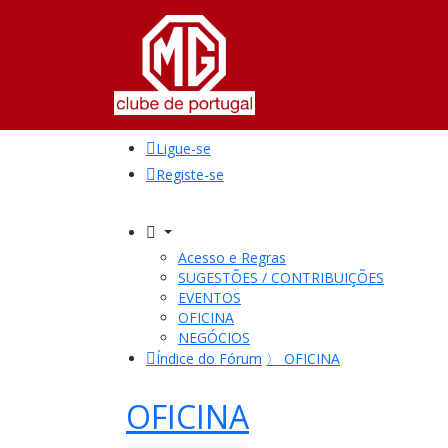
Ligue-se
Registe-se
Acesso e Regras
SUGESTÕES / CONTRIBUIÇÕES
EVENTOS
OFICINA
NEGÓCIOS
Índice do Fórum
〉
OFICINA
OFICINA