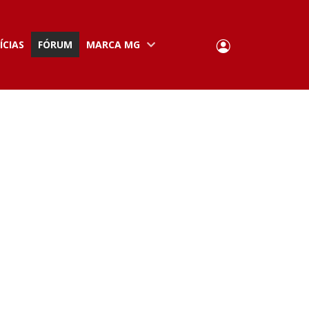
User
ÍCIAS
FÓRUM
MARCA MG
Portuguese,
English
Portugal
account
menu