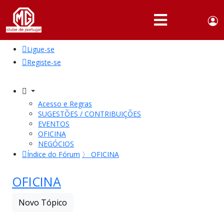
Use
Portuguese,
English
Portugal
acc
me
Ligue-se
QUEM
SOMOS
Registe-se
SÓCIOS
ATIVIDADES
Acesso e Regras
SUGESTÕES / CONTRIBUIÇÕES
NOTÍCIAS
EVENTOS
OFICINA
NEGÓCIOS
FÓRUM
Índice do Fórum
〉
OFICINA
MARCA
MG
OFICINA
Novo Tópico