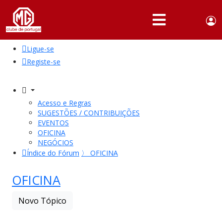
Use
Portuguese,
English
Portugal
acc
me
Ligue-se
QUEM
SOMOS
Registe-se
SÓCIOS
ATIVIDADES
Acesso e Regras
SUGESTÕES / CONTRIBUIÇÕES
NOTÍCIAS
EVENTOS
OFICINA
NEGÓCIOS
FÓRUM
Índice do Fórum
〉
OFICINA
MARCA
MG
OFICINA
Novo Tópico