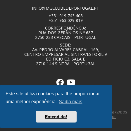
INFO@MGCLUBEDEPORTUGAL.PT
+351 919 743 408
+351 963 029 819
CORRESPONDÊNCIA:
RUA DOS GERÂNIOS N.º 687
2750-233 CASCAIS - PORTUGAL
SEDE:
AV. PEDRO ALVARES CABRAL, 169,
CENTRO EMPRESARIAL SINTRA/ESTORIL V
EDIFÍCIO C3, SALA E
2710-144 SINTRA - PORTUGAL
Este site utiliza cookies para lhe proporcionar
uma melhor experiência.
Saiba mais
© COPYRIGHT 2020 – MG CLUBE DE PORTUGAL – TODOS OS DIREITOS RESERVADOS
Entendido!
–
POLÍTICA DE PRIVACIDADE / TERMOS E CONDIÇÕES
–
DESIGNBY|DP