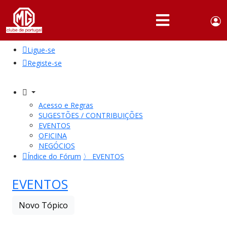
Use
Portuguese,
English
Portugal
acc
me
Ligue-se
QUEM
SOMOS
Registe-se
SÓCIOS
ATIVIDADES
Acesso e Regras
SUGESTÕES / CONTRIBUIÇÕES
NOTÍCIAS
EVENTOS
OFICINA
NEGÓCIOS
FÓRUM
Índice do Fórum
〉
EVENTOS
MARCA
MG
EVENTOS
Novo Tópico