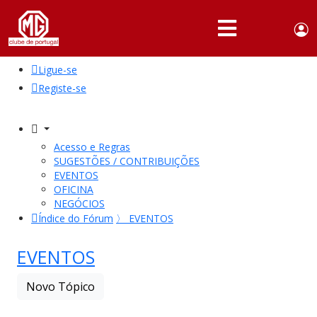
Use
Portuguese,
English
Portugal
acc
me
Ligue-se
QUEM
SOMOS
Registe-se
SÓCIOS
ATIVIDADES
Acesso e Regras
SUGESTÕES / CONTRIBUIÇÕES
NOTÍCIAS
EVENTOS
OFICINA
NEGÓCIOS
FÓRUM
Índice do Fórum
〉
EVENTOS
MARCA
MG
EVENTOS
Novo Tópico