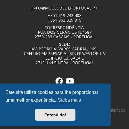
INFO@MGCLUBEDEPORTUGAL.PT
+351 919 743 408
+351 963 029 819
CORRESPONDÊNCIA:
RUA DOS GERÂNIOS N.º 687
2750-233 CASCAIS - PORTUGAL
SEDE:
AV. PEDRO ALVARES CABRAL, 169,
CENTRO EMPRESARIAL SINTRA/ESTORIL V
EDIFÍCIO C3, SALA E
2710-144 SINTRA - PORTUGAL
Este site utiliza cookies para lhe proporcionar
uma melhor experiência.
Saiba mais
© COPYRIGHT 2020 – MG CLUBE DE PORTUGAL – TODOS OS DIREITOS RESERVADOS
Entendido!
–
POLÍTICA DE PRIVACIDADE / TERMOS E CONDIÇÕES
–
DESIGNBY|DP