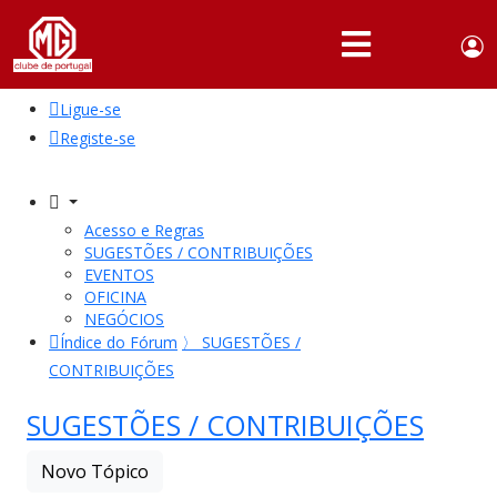
Use
Portuguese,
English
Portugal
acc
me
Ligue-se
QUEM
SOMOS
Registe-se
SÓCIOS
ATIVIDADES
Acesso e Regras
SUGESTÕES / CONTRIBUIÇÕES
NOTÍCIAS
EVENTOS
OFICINA
NEGÓCIOS
FÓRUM
Índice do Fórum
〉
SUGESTÕES /
CONTRIBUIÇÕES
MARCA
MG
SUGESTÕES / CONTRIBUIÇÕES
Novo Tópico