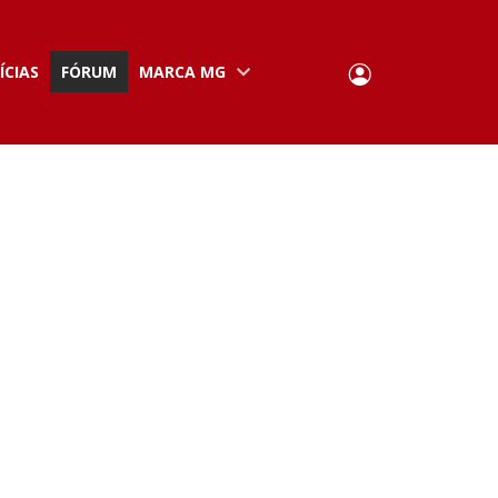
User
ÍCIAS
FÓRUM
MARCA MG
Portuguese,
English
Portugal
account
menu