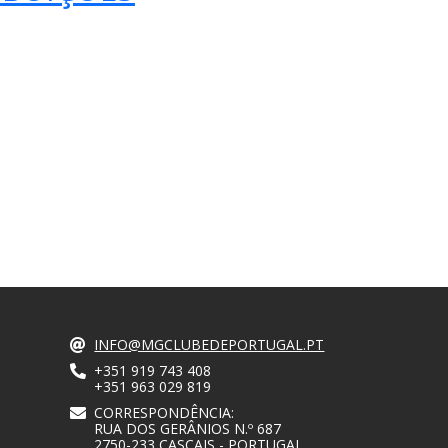
INFO@MGCLUBEDEPORTUGAL.PT
+351 919 743 408
+351 963 029 819
CORRESPONDÊNCIA:
RUA DOS GERÂNIOS N.º 687
2750-233 CASCAIS - PORTUGAL