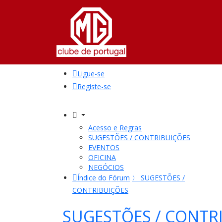
Ligue-se
Registe-se
Acesso e Regras
SUGESTÕES / CONTRIBUIÇÕES
EVENTOS
OFICINA
NEGÓCIOS
Índice do Fórum
〉
SUGESTÕES /
CONTRIBUIÇÕES
SUGESTÕES / CONTR