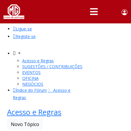
Use
Portuguese,
English
Portugal
acc
me
Ligue-se
QUEM
SOMOS
Registe-se
SÓCIOS
ATIVIDADES
Acesso e Regras
SUGESTÕES / CONTRIBUIÇÕES
NOTÍCIAS
EVENTOS
OFICINA
NEGÓCIOS
FÓRUM
Índice do Fórum
〉
Acesso e
Regras
MARCA
MG
Acesso e Regras
Novo Tópico