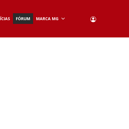
User
ÍCIAS
FÓRUM
MARCA MG
Portuguese,
English
Portugal
account
menu