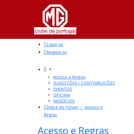
Ligue-se
Registe-se
Acesso e Regras
SUGESTÕES / CONTRIBUIÇÕES
EVENTOS
OFICINA
NEGÓCIOS
Índice do Fórum
〉
Acesso e
Regras
Acesso e Regras