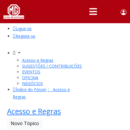
Use
Portuguese,
English
Portugal
acc
me
Ligue-se
QUEM
SOMOS
Registe-se
SÓCIOS
ATIVIDADES
Acesso e Regras
SUGESTÕES / CONTRIBUIÇÕES
NOTÍCIAS
EVENTOS
OFICINA
NEGÓCIOS
FÓRUM
Índice do Fórum
〉
Acesso e
Regras
MARCA
MG
Acesso e Regras
Novo Tópico