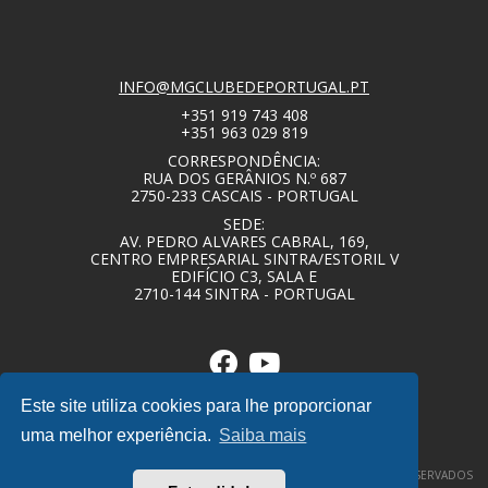
INFO@MGCLUBEDEPORTUGAL.PT
+351 919 743 408
+351 963 029 819
CORRESPONDÊNCIA:
RUA DOS GERÂNIOS N.º 687
2750-233 CASCAIS - PORTUGAL
SEDE:
AV. PEDRO ALVARES CABRAL, 169,
CENTRO EMPRESARIAL SINTRA/ESTORIL V
EDIFÍCIO C3, SALA E
2710-144 SINTRA - PORTUGAL
Este site utiliza cookies para lhe proporcionar
uma melhor experiência.
Saiba mais
© COPYRIGHT 2020 – MG CLUBE DE PORTUGAL – TODOS OS DIREITOS RESERVADOS