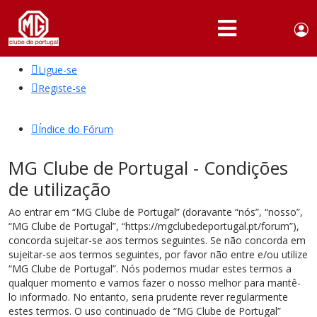
Use
Portuguese,
English
Portugal
acc
me
Ligue-se
QUEM
SOMOS
Registe-se
SÓCIOS
Índice do Fórum
ATIVIDADES
MG Clube de Portugal - Condições
NOTÍCIAS
de utilização
FÓRUM
Ao entrar em “MG Clube de Portugal” (doravante “nós”, “nosso”,
“MG Clube de Portugal”, “https://mgclubedeportugal.pt/forum”),
MARCA
concorda sujeitar-se aos termos seguintes. Se não concorda em
MG
sujeitar-se aos termos seguintes, por favor não entre e/ou utilize
“MG Clube de Portugal”. Nós podemos mudar estes termos a
qualquer momento e vamos fazer o nosso melhor para mantê-
lo informado. No entanto, seria prudente rever regularmente
estes termos. O uso continuado de “MG Clube de Portugal”