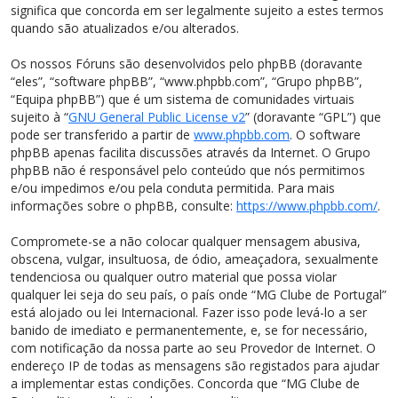
significa que concorda em ser legalmente sujeito a estes termos
quando são atualizados e/ou alterados.
Os nossos Fóruns são desenvolvidos pelo phpBB (doravante
“eles”, “software phpBB”, “www.phpbb.com”, “Grupo phpBB”,
“Equipa phpBB”) que é um sistema de comunidades virtuais
sujeito à “
GNU General Public License v2
” (doravante “GPL”) que
pode ser transferido a partir de
www.phpbb.com
. O software
phpBB apenas facilita discussões através da Internet. O Grupo
phpBB não é responsável pelo conteúdo que nós permitimos
e/ou impedimos e/ou pela conduta permitida. Para mais
informações sobre o phpBB, consulte:
https://www.phpbb.com/
.
Compromete-se a não colocar qualquer mensagem abusiva,
obscena, vulgar, insultuosa, de ódio, ameaçadora, sexualmente
tendenciosa ou qualquer outro material que possa violar
qualquer lei seja do seu país, o país onde “MG Clube de Portugal”
está alojado ou lei Internacional. Fazer isso pode levá-lo a ser
banido de imediato e permanentemente, e, se for necessário,
com notificação da nossa parte ao seu Provedor de Internet. O
endereço IP de todas as mensagens são registados para ajudar
a implementar estas condições. Concorda que “MG Clube de