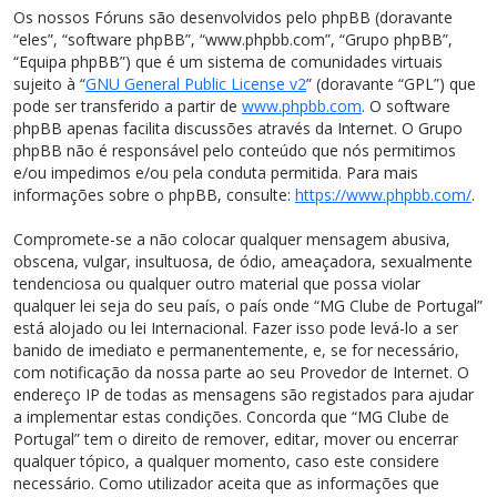
Os nossos Fóruns são desenvolvidos pelo phpBB (doravante
“eles”, “software phpBB”, “www.phpbb.com”, “Grupo phpBB”,
“Equipa phpBB”) que é um sistema de comunidades virtuais
sujeito à “
GNU General Public License v2
” (doravante “GPL”) que
pode ser transferido a partir de
www.phpbb.com
. O software
phpBB apenas facilita discussões através da Internet. O Grupo
phpBB não é responsável pelo conteúdo que nós permitimos
e/ou impedimos e/ou pela conduta permitida. Para mais
informações sobre o phpBB, consulte:
https://www.phpbb.com/
.
Compromete-se a não colocar qualquer mensagem abusiva,
obscena, vulgar, insultuosa, de ódio, ameaçadora, sexualmente
tendenciosa ou qualquer outro material que possa violar
qualquer lei seja do seu país, o país onde “MG Clube de Portugal”
está alojado ou lei Internacional. Fazer isso pode levá-lo a ser
banido de imediato e permanentemente, e, se for necessário,
com notificação da nossa parte ao seu Provedor de Internet. O
endereço IP de todas as mensagens são registados para ajudar
a implementar estas condições. Concorda que “MG Clube de
Portugal” tem o direito de remover, editar, mover ou encerrar
qualquer tópico, a qualquer momento, caso este considere
necessário. Como utilizador aceita que as informações que