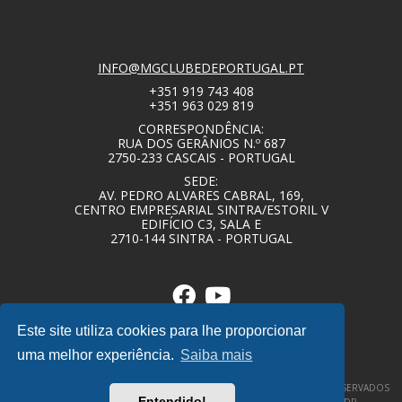
INFO@MGCLUBEDEPORTUGAL.PT
+351 919 743 408
+351 963 029 819
CORRESPONDÊNCIA:
RUA DOS GERÂNIOS N.º 687
2750-233 CASCAIS - PORTUGAL
SEDE:
AV. PEDRO ALVARES CABRAL, 169,
CENTRO EMPRESARIAL SINTRA/ESTORIL V
EDIFÍCIO C3, SALA E
2710-144 SINTRA - PORTUGAL
Este site utiliza cookies para lhe proporcionar
uma melhor experiência.
Saiba mais
© COPYRIGHT 2020 – MG CLUBE DE PORTUGAL – TODOS OS DIREITOS RESERVADOS
Entendido!