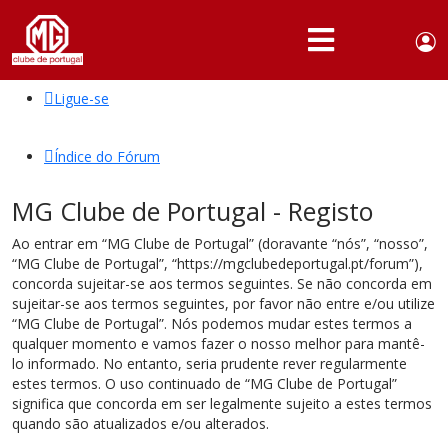
Use
Portuguese,
English
Portugal
acc
me
Ligue-se
QUEM
SOMOS
Índice do Fórum
SÓCIOS
MG Clube de Portugal - Registo
ATIVIDADES
Ao entrar em “MG Clube de Portugal” (doravante “nós”, “nosso”,
NOTÍCIAS
“MG Clube de Portugal”, “https://mgclubedeportugal.pt/forum”),
concorda sujeitar-se aos termos seguintes. Se não concorda em
FÓRUM
sujeitar-se aos termos seguintes, por favor não entre e/ou utilize
“MG Clube de Portugal”. Nós podemos mudar estes termos a
MARCA
qualquer momento e vamos fazer o nosso melhor para mantê-
MG
lo informado. No entanto, seria prudente rever regularmente
estes termos. O uso continuado de “MG Clube de Portugal”
significa que concorda em ser legalmente sujeito a estes termos
quando são atualizados e/ou alterados.