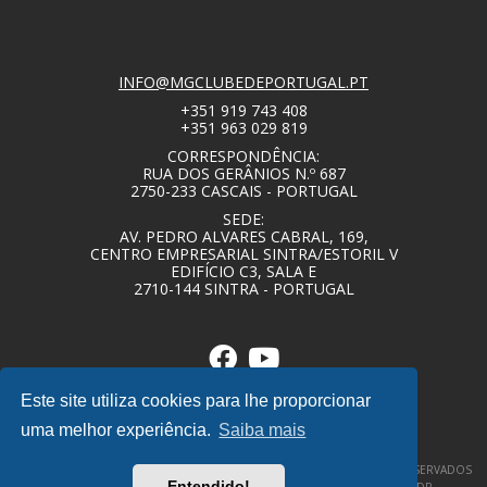
INFO@MGCLUBEDEPORTUGAL.PT
+351 919 743 408
+351 963 029 819
CORRESPONDÊNCIA:
RUA DOS GERÂNIOS N.º 687
2750-233 CASCAIS - PORTUGAL
SEDE:
AV. PEDRO ALVARES CABRAL, 169,
CENTRO EMPRESARIAL SINTRA/ESTORIL V
EDIFÍCIO C3, SALA E
2710-144 SINTRA - PORTUGAL
Este site utiliza cookies para lhe proporcionar
uma melhor experiência.
Saiba mais
© COPYRIGHT 2020 – MG CLUBE DE PORTUGAL – TODOS OS DIREITOS RESERVADOS
Entendido!