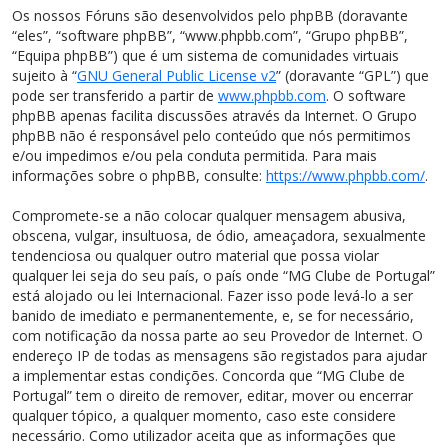
Os nossos Fóruns são desenvolvidos pelo phpBB (doravante
“eles”, “software phpBB”, “www.phpbb.com”, “Grupo phpBB”,
“Equipa phpBB”) que é um sistema de comunidades virtuais
sujeito à “
GNU General Public License v2
” (doravante “GPL”) que
pode ser transferido a partir de
www.phpbb.com
. O software
phpBB apenas facilita discussões através da Internet. O Grupo
phpBB não é responsável pelo conteúdo que nós permitimos
e/ou impedimos e/ou pela conduta permitida. Para mais
informações sobre o phpBB, consulte:
https://www.phpbb.com/
.
Compromete-se a não colocar qualquer mensagem abusiva,
obscena, vulgar, insultuosa, de ódio, ameaçadora, sexualmente
tendenciosa ou qualquer outro material que possa violar
qualquer lei seja do seu país, o país onde “MG Clube de Portugal”
está alojado ou lei Internacional. Fazer isso pode levá-lo a ser
banido de imediato e permanentemente, e, se for necessário,
com notificação da nossa parte ao seu Provedor de Internet. O
endereço IP de todas as mensagens são registados para ajudar
a implementar estas condições. Concorda que “MG Clube de
Portugal” tem o direito de remover, editar, mover ou encerrar
qualquer tópico, a qualquer momento, caso este considere
necessário. Como utilizador aceita que as informações que