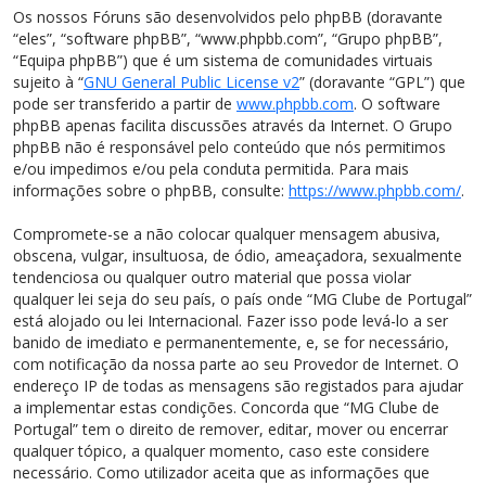
Os nossos Fóruns são desenvolvidos pelo phpBB (doravante
“eles”, “software phpBB”, “www.phpbb.com”, “Grupo phpBB”,
“Equipa phpBB”) que é um sistema de comunidades virtuais
sujeito à “
GNU General Public License v2
” (doravante “GPL”) que
pode ser transferido a partir de
www.phpbb.com
. O software
phpBB apenas facilita discussões através da Internet. O Grupo
phpBB não é responsável pelo conteúdo que nós permitimos
e/ou impedimos e/ou pela conduta permitida. Para mais
informações sobre o phpBB, consulte:
https://www.phpbb.com/
.
Compromete-se a não colocar qualquer mensagem abusiva,
obscena, vulgar, insultuosa, de ódio, ameaçadora, sexualmente
tendenciosa ou qualquer outro material que possa violar
qualquer lei seja do seu país, o país onde “MG Clube de Portugal”
está alojado ou lei Internacional. Fazer isso pode levá-lo a ser
banido de imediato e permanentemente, e, se for necessário,
com notificação da nossa parte ao seu Provedor de Internet. O
endereço IP de todas as mensagens são registados para ajudar
a implementar estas condições. Concorda que “MG Clube de
Portugal” tem o direito de remover, editar, mover ou encerrar
qualquer tópico, a qualquer momento, caso este considere
necessário. Como utilizador aceita que as informações que