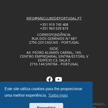
INFO@MGCLUBEDEPORTUGAL.PT
+351 919 743 408
+351 963 029 819
CORRESPONDÊNCIA:
RUA DOS GERÂNIOS N.º 687
2750-233 CASCAIS - PORTUGAL
SEDE:
AV. PEDRO ALVARES CABRAL, 169,
CENTRO EMPRESARIAL SINTRA/ESTORIL V
EDIFÍCIO C3, SALA E
2710-144 SINTRA - PORTUGAL
Este site utiliza cookies para lhe proporcionar
uma melhor experiência.
Saiba mais
© COPYRIGHT 2020 – MG CLUBE DE PORTUGAL – TODOS OS DIREITOS RESERVADOS
Entendido!