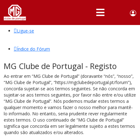
Use
Portuguese,
English
Portugal
acc
me
Ligue-se
QUEM
SOMOS
Índice do Fórum
SÓCIOS
MG Clube de Portugal - Registo
ATIVIDADES
Ao entrar em “MG Clube de Portugal” (doravante “nós”, “nosso”,
NOTÍCIAS
“MG Clube de Portugal”, “https://mgclubedeportugal.pt/forum”),
concorda sujeitar-se aos termos seguintes. Se não concorda em
FÓRUM
sujeitar-se aos termos seguintes, por favor não entre e/ou utilize
“MG Clube de Portugal”. Nós podemos mudar estes termos a
MARCA
qualquer momento e vamos fazer o nosso melhor para mantê-
MG
lo informado. No entanto, seria prudente rever regularmente
estes termos. O uso continuado de “MG Clube de Portugal”
significa que concorda em ser legalmente sujeito a estes termos
quando são atualizados e/ou alterados.