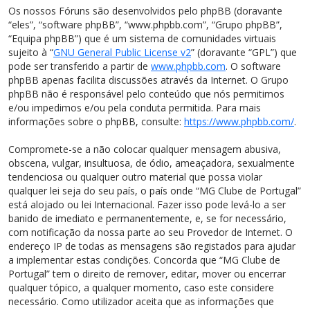
Os nossos Fóruns são desenvolvidos pelo phpBB (doravante
“eles”, “software phpBB”, “www.phpbb.com”, “Grupo phpBB”,
“Equipa phpBB”) que é um sistema de comunidades virtuais
sujeito à “
GNU General Public License v2
” (doravante “GPL”) que
pode ser transferido a partir de
www.phpbb.com
. O software
phpBB apenas facilita discussões através da Internet. O Grupo
phpBB não é responsável pelo conteúdo que nós permitimos
e/ou impedimos e/ou pela conduta permitida. Para mais
informações sobre o phpBB, consulte:
https://www.phpbb.com/
.
Compromete-se a não colocar qualquer mensagem abusiva,
obscena, vulgar, insultuosa, de ódio, ameaçadora, sexualmente
tendenciosa ou qualquer outro material que possa violar
qualquer lei seja do seu país, o país onde “MG Clube de Portugal”
está alojado ou lei Internacional. Fazer isso pode levá-lo a ser
banido de imediato e permanentemente, e, se for necessário,
com notificação da nossa parte ao seu Provedor de Internet. O
endereço IP de todas as mensagens são registados para ajudar
a implementar estas condições. Concorda que “MG Clube de
Portugal” tem o direito de remover, editar, mover ou encerrar
qualquer tópico, a qualquer momento, caso este considere
necessário. Como utilizador aceita que as informações que