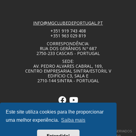
INFO@MGCLUBEDEPORTUGAL.PT
+351 919 743 408
+351 963 029 819
CORRESPONDÊNCIA:
RUA DOS GERÂNIOS N.º 687
2750-233 CASCAIS - PORTUGAL
SEDE:
AV. PEDRO ALVARES CABRAL, 169,
CENTRO EMPRESARIAL SINTRA/ESTORIL V
EDIFÍCIO C3, SALA E
2710-144 SINTRA - PORTUGAL
Este site utiliza cookies para lhe proporcionar
uma melhor experiência.
Saiba mais
© COPYRIGHT 2020 – MG CLUBE DE PORTUGAL – TODOS OS DIREITOS RESERVADOS
Entendido!