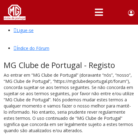
Use
Portuguese,
English
Portugal
acc
me
Ligue-se
QUEM
SOMOS
Índice do Fórum
SÓCIOS
MG Clube de Portugal - Registo
ATIVIDADES
Ao entrar em “MG Clube de Portugal” (doravante “nós”, “nosso”,
NOTÍCIAS
“MG Clube de Portugal”, “https://mgclubedeportugal.pt/forum”),
concorda sujeitar-se aos termos seguintes. Se não concorda em
FÓRUM
sujeitar-se aos termos seguintes, por favor não entre e/ou utilize
“MG Clube de Portugal”. Nós podemos mudar estes termos a
MARCA
qualquer momento e vamos fazer o nosso melhor para mantê-
MG
lo informado. No entanto, seria prudente rever regularmente
estes termos. O uso continuado de “MG Clube de Portugal”
significa que concorda em ser legalmente sujeito a estes termos
quando são atualizados e/ou alterados.