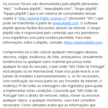
Os nossos Fóruns são desenvolvidos pelo phpBB (doravante
“eles”, “software phpBB”, “www.phpbb.com”, “Grupo phpBB”,
“Equipa phpBB”) que é um sistema de comunidades virtuais
sujeito à “
GNU General Public License v2
” (doravante “GPL”) que
pode ser transferido a partir de
www.phpbb.com
. O software
phpBB apenas facilita discussões através da Internet. O Grupo
phpBB não é responsável pelo conteúdo que nós permitimos
e/ou impedimos e/ou pela conduta permitida. Para mais
informações sobre o phpBB, consulte:
https://www.phpbb.com/
.
Compromete-se a não colocar qualquer mensagem abusiva,
obscena, vulgar, insultuosa, de ódio, ameaçadora, sexualmente
tendenciosa ou qualquer outro material que possa violar
qualquer lei seja do seu país, o país onde “MG Clube de Portugal”
está alojado ou lei Internacional. Fazer isso pode levá-lo a ser
banido de imediato e permanentemente, e, se for necessário,
com notificação da nossa parte ao seu Provedor de Internet. O
endereço IP de todas as mensagens são registados para ajudar
a implementar estas condições. Concorda que “MG Clube de
Portugal” tem o direito de remover, editar, mover ou encerrar
qualquer tópico, a qualquer momento, caso este considere
necessário. Como utilizador aceita que as informações que