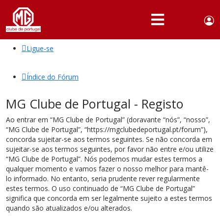
Use
Portuguese,
English
Portugal
acc
me
Ligue-se
QUEM
SOMOS
Índice do Fórum
SÓCIOS
MG Clube de Portugal - Registo
ATIVIDADES
Ao entrar em “MG Clube de Portugal” (doravante “nós”, “nosso”,
NOTÍCIAS
“MG Clube de Portugal”, “https://mgclubedeportugal.pt/forum”),
concorda sujeitar-se aos termos seguintes. Se não concorda em
FÓRUM
sujeitar-se aos termos seguintes, por favor não entre e/ou utilize
“MG Clube de Portugal”. Nós podemos mudar estes termos a
MARCA
qualquer momento e vamos fazer o nosso melhor para mantê-
MG
lo informado. No entanto, seria prudente rever regularmente
estes termos. O uso continuado de “MG Clube de Portugal”
significa que concorda em ser legalmente sujeito a estes termos
quando são atualizados e/ou alterados.