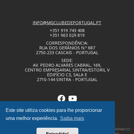
INFO@MGCLUBEDEPORTUGAL.PT
+351 919 743 408
+351 963 029 819
CORRESPONDÊNCIA:
RUA DOS GERÂNIOS N.º 687
2750-233 CASCAIS - PORTUGAL
SEDE:
AV. PEDRO ALVARES CABRAL, 169,
CENTRO EMPRESARIAL SINTRA/ESTORIL V
EDIFÍCIO C3, SALA E
2710-144 SINTRA - PORTUGAL
Este site utiliza cookies para lhe proporcionar
uma melhor experiência.
Saiba mais
© COPYRIGHT 2020 – MG CLUBE DE PORTUGAL – TODOS OS DIREITOS RESERVADOS
Entendido!