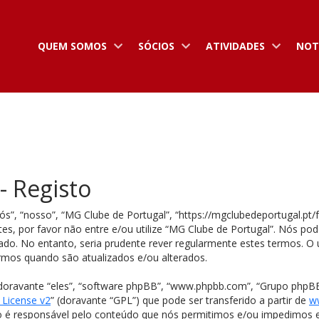
QUEM SOMOS
SÓCIOS
ATIVIDADES
NOT
- Registo
s”, “nosso”, “MG Clube de Portugal”, “https://mgclubedeportugal.pt/
tes, por favor não entre e/ou utilize “MG Clube de Portugal”. Nós
o. No entanto, seria prudente rever regularmente estes termos. O u
rmos quando são atualizados e/ou alterados.
doravante “eles”, “software phpBB”, “www.phpbb.com”, “Grupo phpBB
 License v2
” (doravante “GPL”) que pode ser transferido a partir de
w
o é responsável pelo conteúdo que nós permitimos e/ou impedimos e