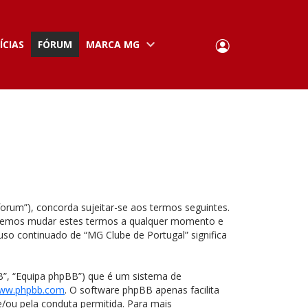
User
ÍCIAS
FÓRUM
MARCA MG
Portuguese,
English
Portugal
account
menu
forum”), concorda sujeitar-se aos termos seguintes.
 podemos mudar estes termos a qualquer momento e
so continuado de “MG Clube de Portugal” significa
”, “Equipa phpBB”) que é um sistema de
ww.phpbb.com
. O software phpBB apenas facilita
/ou pela conduta permitida. Para mais