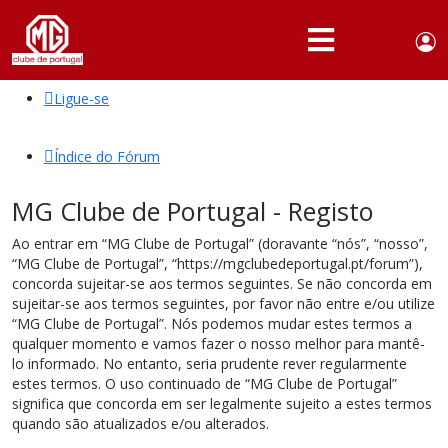
Use
Portuguese,
English
Portugal
acc
me
Ligue-se
QUEM
SOMOS
Índice do Fórum
SÓCIOS
MG Clube de Portugal - Registo
ATIVIDADES
Ao entrar em “MG Clube de Portugal” (doravante “nós”, “nosso”,
NOTÍCIAS
“MG Clube de Portugal”, “https://mgclubedeportugal.pt/forum”),
concorda sujeitar-se aos termos seguintes. Se não concorda em
FÓRUM
sujeitar-se aos termos seguintes, por favor não entre e/ou utilize
“MG Clube de Portugal”. Nós podemos mudar estes termos a
MARCA
qualquer momento e vamos fazer o nosso melhor para mantê-
MG
lo informado. No entanto, seria prudente rever regularmente
estes termos. O uso continuado de “MG Clube de Portugal”
significa que concorda em ser legalmente sujeito a estes termos
quando são atualizados e/ou alterados.