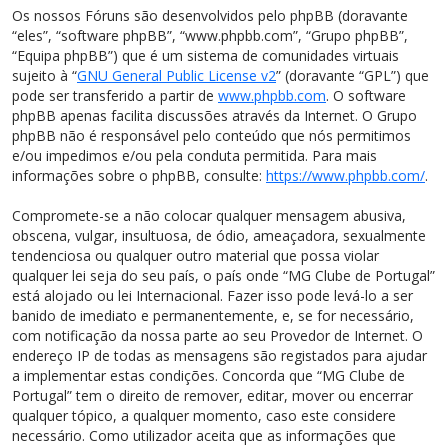
Os nossos Fóruns são desenvolvidos pelo phpBB (doravante
“eles”, “software phpBB”, “www.phpbb.com”, “Grupo phpBB”,
“Equipa phpBB”) que é um sistema de comunidades virtuais
sujeito à “
GNU General Public License v2
” (doravante “GPL”) que
pode ser transferido a partir de
www.phpbb.com
. O software
phpBB apenas facilita discussões através da Internet. O Grupo
phpBB não é responsável pelo conteúdo que nós permitimos
e/ou impedimos e/ou pela conduta permitida. Para mais
informações sobre o phpBB, consulte:
https://www.phpbb.com/
.
Compromete-se a não colocar qualquer mensagem abusiva,
obscena, vulgar, insultuosa, de ódio, ameaçadora, sexualmente
tendenciosa ou qualquer outro material que possa violar
qualquer lei seja do seu país, o país onde “MG Clube de Portugal”
está alojado ou lei Internacional. Fazer isso pode levá-lo a ser
banido de imediato e permanentemente, e, se for necessário,
com notificação da nossa parte ao seu Provedor de Internet. O
endereço IP de todas as mensagens são registados para ajudar
a implementar estas condições. Concorda que “MG Clube de
Portugal” tem o direito de remover, editar, mover ou encerrar
qualquer tópico, a qualquer momento, caso este considere
necessário. Como utilizador aceita que as informações que