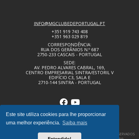
INFO@MGCLUBEDEPORTUGAL.PT
+351 919 743 408
+351 963 029 819
CORRESPONDÊNCIA:
RUA DOS GERÂNIOS N.º 687
2750-233 CASCAIS - PORTUGAL
SEDE:
AV. PEDRO ALVARES CABRAL, 169,
CENTRO EMPRESARIAL SINTRA/ESTORIL V
EDIFÍCIO C3, SALA E
2710-144 SINTRA - PORTUGAL
Este site utiliza cookies para lhe proporcionar
uma melhor experiência.
Saiba mais
© COPYRIGHT 2020 – MG CLUBE DE PORTUGAL – TODOS OS DIREITOS RESERVADOS
Entendido!