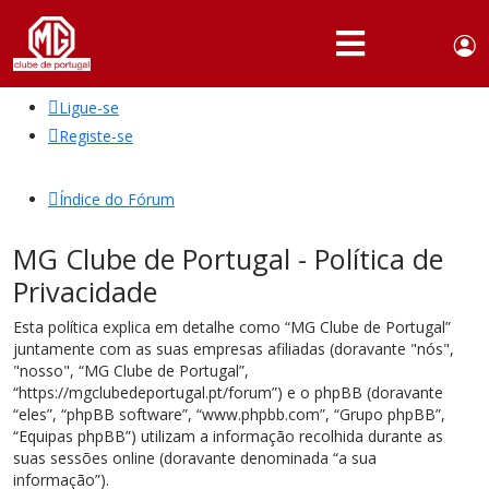
Use
Portuguese,
English
Portugal
acc
me
Ligue-se
QUEM
SOMOS
Registe-se
SÓCIOS
Índice do Fórum
ATIVIDADES
MG Clube de Portugal - Política de
NOTÍCIAS
Privacidade
FÓRUM
Esta política explica em detalhe como “MG Clube de Portugal”
juntamente com as suas empresas afiliadas (doravante "nós",
MARCA
"nosso", “MG Clube de Portugal”,
MG
“https://mgclubedeportugal.pt/forum”) e o phpBB (doravante
“eles”, “phpBB software”, “www.phpbb.com”, “Grupo phpBB”,
“Equipas phpBB”) utilizam a informação recolhida durante as
suas sessões online (doravante denominada “a sua
informação”).