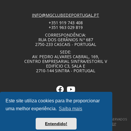
INFO@MGCLUBEDEPORTUGAL.PT
+351 919 743 408
+351 963 029 819
CORRESPONDÊNCIA:
RUA DOS GERÂNIOS N.º 687
2750-233 CASCAIS - PORTUGAL
SEDE:
AV. PEDRO ALVARES CABRAL, 169,
CENTRO EMPRESARIAL SINTRA/ESTORIL V
EDIFÍCIO C3, SALA E
2710-144 SINTRA - PORTUGAL
Este site utiliza cookies para lhe proporcionar
uma melhor experiência.
Saiba mais
© COPYRIGHT 2020 – MG CLUBE DE PORTUGAL – TODOS OS DIREITOS RESERVADOS
Entendido!
–
POLÍTICA DE PRIVACIDADE / TERMOS E CONDIÇÕES
–
DESIGNBY|DP