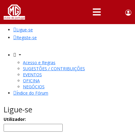
Use
Portuguese,
English
Portugal
acc
me
Ligue-se
QUEM
SOMOS
Registe-se
SÓCIOS
ATIVIDADES
Acesso e Regras
SUGESTÕES / CONTRIBUIÇÕES
NOTÍCIAS
EVENTOS
OFICINA
NEGÓCIOS
FÓRUM
Índice do Fórum
MARCA
MG
Ligue-se
Utilizador: