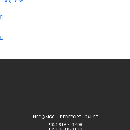
Registe-se
INFO@MGCLUBEDEPORTUGAL.PT
+351 919 743 408
+351 963 029 819