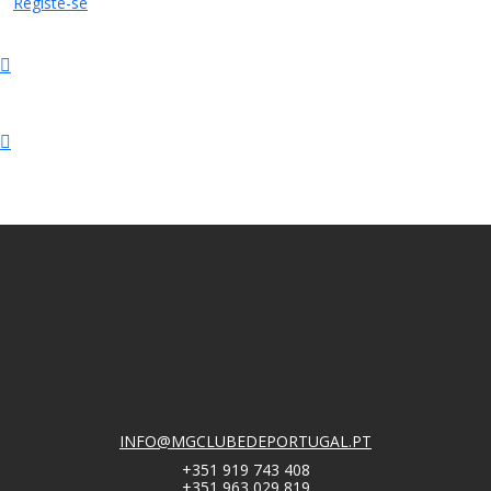
Registe-se
INFO@MGCLUBEDEPORTUGAL.PT
+351 919 743 408
+351 963 029 819