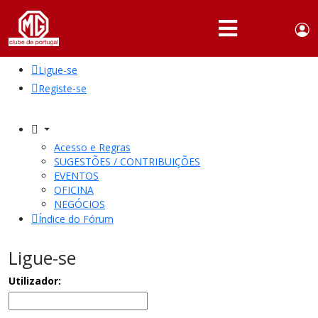
Use
Portuguese,
English
Portugal
acc
me
Ligue-se
QUEM
SOMOS
Registe-se
SÓCIOS
ATIVIDADES
Acesso e Regras
SUGESTÕES / CONTRIBUIÇÕES
NOTÍCIAS
EVENTOS
OFICINA
NEGÓCIOS
FÓRUM
Índice do Fórum
MARCA
MG
Ligue-se
Utilizador: