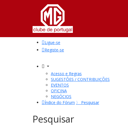
Ligue-se
Registe-se
Acesso e Regras
SUGESTÕES / CONTRIBUIÇÕES
EVENTOS
OFICINA
NEGÓCIOS
Índice do Fórum
〉
Pesquisar
Pesquisar