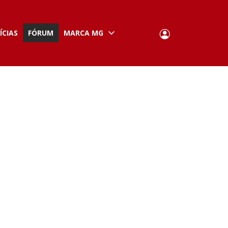
User
ÍCIAS
FÓRUM
MARCA MG
Portuguese,
English
Portugal
account
menu