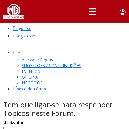
Use
Portuguese,
English
Portugal
acc
me
Ligue-se
QUEM
SOMOS
Registe-se
SÓCIOS
ATIVIDADES
Acesso e Regras
SUGESTÕES / CONTRIBUIÇÕES
NOTÍCIAS
EVENTOS
OFICINA
NEGÓCIOS
FÓRUM
Índice do Fórum
MARCA
MG
Tem que ligar-se para responder
Tópicos neste Fórum.
Utilizador: