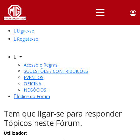
Use
Portuguese,
English
Portugal
acc
me
Ligue-se
QUEM
SOMOS
Registe-se
SÓCIOS
ATIVIDADES
Acesso e Regras
SUGESTÕES / CONTRIBUIÇÕES
NOTÍCIAS
EVENTOS
OFICINA
NEGÓCIOS
FÓRUM
Índice do Fórum
MARCA
MG
Tem que ligar-se para responder
Tópicos neste Fórum.
Utilizador: