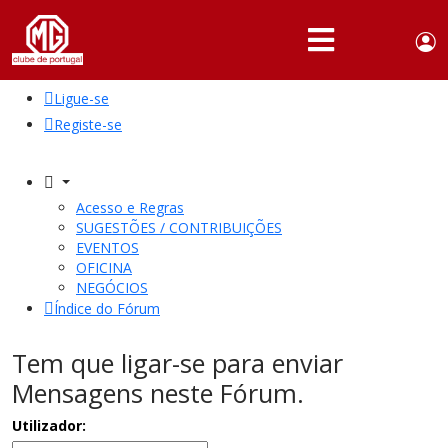
Use
Portuguese,
English
Portugal
acc
me
Ligue-se
QUEM
SOMOS
Registe-se
SÓCIOS
ATIVIDADES
Acesso e Regras
SUGESTÕES / CONTRIBUIÇÕES
NOTÍCIAS
EVENTOS
OFICINA
NEGÓCIOS
FÓRUM
Índice do Fórum
MARCA
MG
Tem que ligar-se para enviar
Mensagens neste Fórum.
Utilizador: