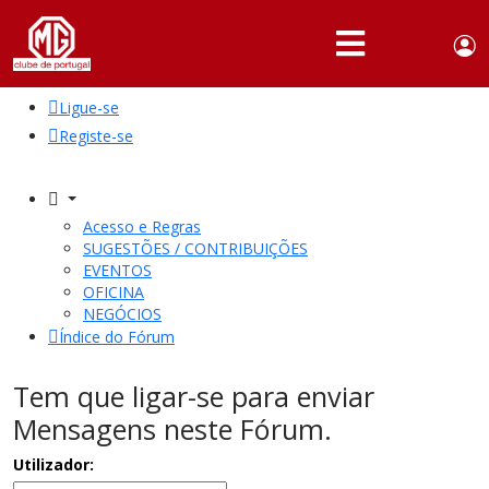
Use
Portuguese,
English
Portugal
acc
me
Ligue-se
QUEM
SOMOS
Registe-se
SÓCIOS
ATIVIDADES
Acesso e Regras
SUGESTÕES / CONTRIBUIÇÕES
NOTÍCIAS
EVENTOS
OFICINA
NEGÓCIOS
FÓRUM
Índice do Fórum
MARCA
MG
Tem que ligar-se para enviar
Mensagens neste Fórum.
Utilizador: